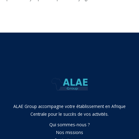
←
Article précédent
Article suivant
→
ALAE Group accompagne votre établissement en Afrique
Centrale pour le succès de vos activités.
Qui sommes-nous ?
Nos missions