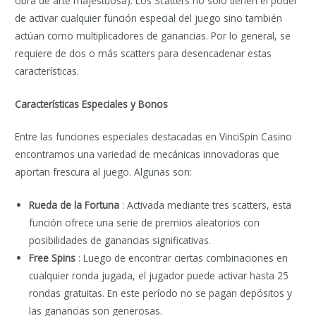
obra de arte majestuosa). Los Scatters no solo tienen el poder
de activar cualquier función especial del juego sino también
actúan como multiplicadores de ganancias. Por lo general, se
requiere de dos o más scatters para desencadenar estas
características.
Características Especiales y Bonos
Entre las funciones especiales destacadas en VinciSpin Casino
encontramos una variedad de mecánicas innovadoras que
aportan frescura al juego. Algunas son:
Rueda de la Fortuna
: Activada mediante tres scatters, esta
función ofrece una serie de premios aleatorios con
posibilidades de ganancias significativas.
Free Spins
: Luego de encontrar ciertas combinaciones en
cualquier ronda jugada, el jugador puede activar hasta 25
rondas gratuitas. En este período no se pagan depósitos y
las ganancias son generosas.