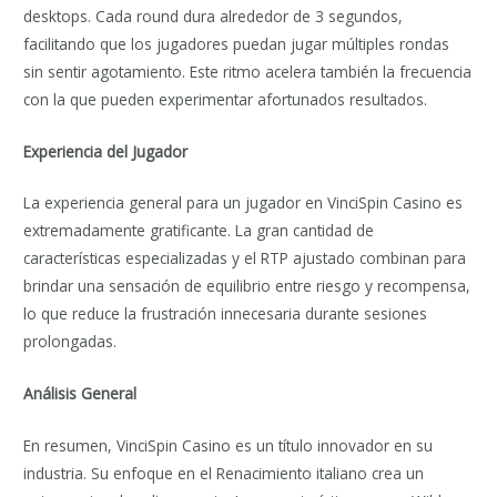
desktops. Cada round dura alrededor de 3 segundos,
facilitando que los jugadores puedan jugar múltiples rondas
sin sentir agotamiento. Este ritmo acelera también la frecuencia
con la que pueden experimentar afortunados resultados.
Experiencia del Jugador
La experiencia general para un jugador en VinciSpin Casino es
extremadamente gratificante. La gran cantidad de
características especializadas y el RTP ajustado combinan para
brindar una sensación de equilibrio entre riesgo y recompensa,
lo que reduce la frustración innecesaria durante sesiones
prolongadas.
Análisis General
En resumen, VinciSpin Casino es un título innovador en su
industria. Su enfoque en el Renacimiento italiano crea un