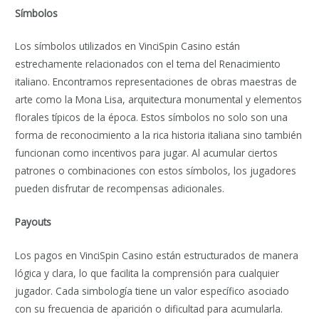
Símbolos
Los símbolos utilizados en VinciSpin Casino están
estrechamente relacionados con el tema del Renacimiento
italiano. Encontramos representaciones de obras maestras de
arte como la Mona Lisa, arquitectura monumental y elementos
florales típicos de la época. Estos símbolos no solo son una
forma de reconocimiento a la rica historia italiana sino también
funcionan como incentivos para jugar. Al acumular ciertos
patrones o combinaciones con estos símbolos, los jugadores
pueden disfrutar de recompensas adicionales.
Payouts
Los pagos en VinciSpin Casino están estructurados de manera
lógica y clara, lo que facilita la comprensión para cualquier
jugador. Cada simbología tiene un valor específico asociado
con su frecuencia de aparición o dificultad para acumularla.