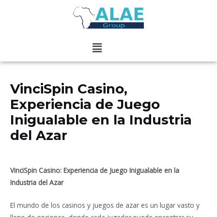
Aller
au
contenu
Menu
VinciSpin Casino,
Experiencia de Juego
Inigualable en la Industria
del Azar
/
Uncategorized
/ Par
jael
VinciSpin Casino: Experiencia de Juego Inigualable en la
Industria del Azar
El mundo de los casinos y juegos de azar es un lugar vasto y