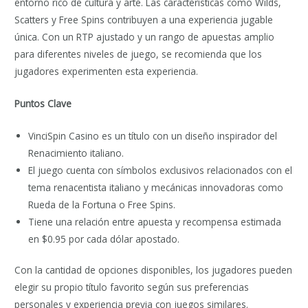
entorno rico de cultura y arte. Las características como Wilds,
Scatters y Free Spins contribuyen a una experiencia jugable
única. Con un RTP ajustado y un rango de apuestas amplio
para diferentes niveles de juego, se recomienda que los
jugadores experimenten esta experiencia.
Puntos Clave
VinciSpin Casino es un título con un diseño inspirador del
Renacimiento italiano.
El juego cuenta con símbolos exclusivos relacionados con el
tema renacentista italiano y mecánicas innovadoras como
Rueda de la Fortuna o Free Spins.
Tiene una relación entre apuesta y recompensa estimada
en $0.95 por cada dólar apostado.
Con la cantidad de opciones disponibles, los jugadores pueden
elegir su propio título favorito según sus preferencias
personales y experiencia previa con juegos similares.