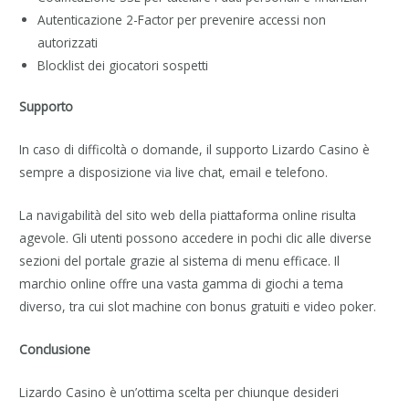
Autenticazione 2-Factor per prevenire accessi non
autorizzati
Blocklist dei giocatori sospetti
Supporto
In caso di difficoltà o domande, il supporto Lizardo Casino è
sempre a disposizione via live chat, email e telefono.
La navigabilità del sito web della piattaforma online risulta
agevole. Gli utenti possono accedere in pochi clic alle diverse
sezioni del portale grazie al sistema di menu efficace. Il
marchio online offre una vasta gamma di giochi a tema
diverso, tra cui slot machine con bonus gratuiti e video poker.
Conclusione
Lizardo Casino è un’ottima scelta per chiunque desideri