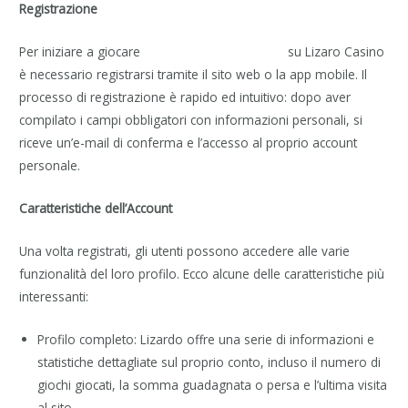
Registrazione
Per iniziare a giocare
divertiti su casinolizaro.it
su Lizaro Casino
è necessario registrarsi tramite il sito web o la app mobile. Il
processo di registrazione è rapido ed intuitivo: dopo aver
compilato i campi obbligatori con informazioni personali, si
riceve un’e-mail di conferma e l’accesso al proprio account
personale.
Caratteristiche dell’Account
Una volta registrati, gli utenti possono accedere alle varie
funzionalità del loro profilo. Ecco alcune delle caratteristiche più
interessanti:
Profilo completo: Lizardo offre una serie di informazioni e
statistiche dettagliate sul proprio conto, incluso il numero di
giochi giocati, la somma guadagnata o persa e l’ultima visita
al sito.