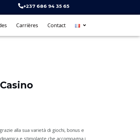
+237 686 94 35 65
des
Carrières
Contact
 Casino
grazie alla sua varietà di giochi, bonus e
a dinamica e stimolante che accompagna i