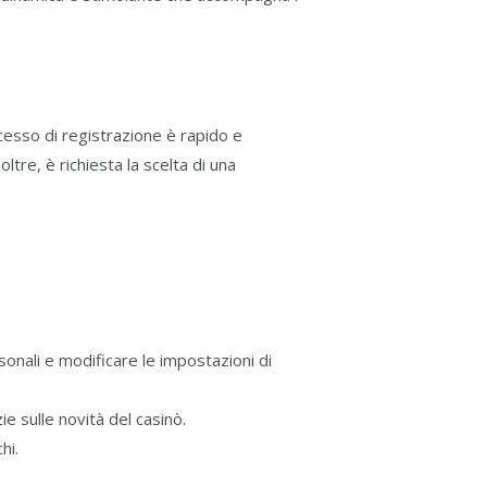
ocesso di registrazione è rapido e
ltre, è richiesta la scelta di una
sonali e modificare le impostazioni di
ie sulle novità del casinò.
hi.