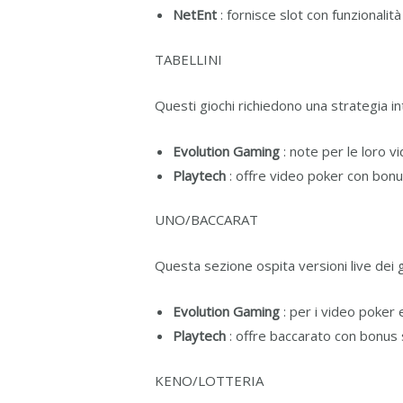
NetEnt
: fornisce slot con funzionali
TABELLINI
Questi giochi richiedono una strategia inte
Evolution Gaming
: note per le loro v
Playtech
: offre video poker con bon
UNO/BACCARAT
Questa sezione ospita versioni live dei gio
Evolution Gaming
: per i video poker 
Playtech
: offre baccarato con bonus
KENO/LOTTERIA