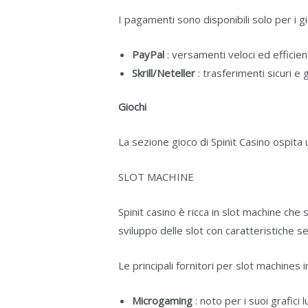
I pagamenti sono disponibili solo per i gi
PayPal
: versamenti veloci ed efficient
Skrill/Neteller
: trasferimenti sicuri e g
Giochi
La sezione gioco di Spinit Casino ospita
SLOT MACHINE
Spinit casino è ricca in slot machine che 
sviluppo delle slot con caratteristiche
Le principali fornitori per slot machines 
Microgaming
: noto per i suoi grafici 