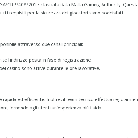
 MGA/CRP/408/2017 rilasciata dalla Malta Gaming Authority. Questa
ti i requisiti per la sicurezza dei giocatori siano soddisfatti.
onibile attraverso due canali principali:
ite l’indirizzo posta in fase di registrazione.
 del casinò sono attive durante le ore lavorative.
 è rapida ed efficiente. Inoltre, il team tecnico effettua regolarm
oni, fornendo agli utenti un’esperienza più fluida.