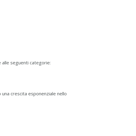
 alle seguenti categorie:
sto una crescita esponenziale nello