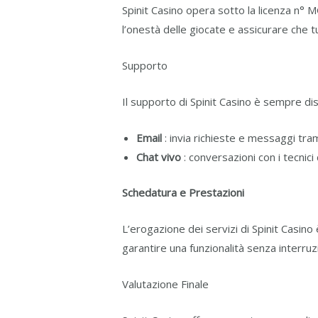
Spinit Casino opera sotto la licenza n°
l’onestà delle giocate e assicurare che tut
Supporto
Il supporto di Spinit Casino è sempre disp
Email
: invia richieste e messaggi tram
Chat vivo
: conversazioni con i tecnici
Schedatura e Prestazioni
L’erogazione dei servizi di Spinit Casino
garantire una funzionalità senza interruzi
Valutazione Finale