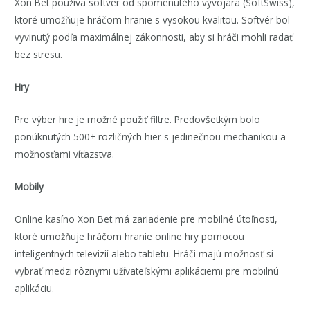
Xon Bet používa softvér od spomenutého vývojára (SoftSwiss),
ktoré umožňuje hráčom hranie s vysokou kvalitou. Softvér bol
vyvinutý podľa maximálnej zákonnosti, aby si hráči mohli radať
bez stresu.
Hry
Pre výber hre je možné použiť filtre. Predovšetkým bolo
ponúknutých 500+ rozličných hier s jedinečnou mechanikou a
možnosťami víťazstva.
Mobily
Online kasíno Xon Bet má zariadenie pre mobilné útoľnosti,
ktoré umožňuje hráčom hranie online hry pomocou
inteligentných televizií alebo tabletu. Hráči majú možnosť si
vybrať medzi rôznymi užívateľskými aplikáciemi pre mobilnú
aplikáciu.