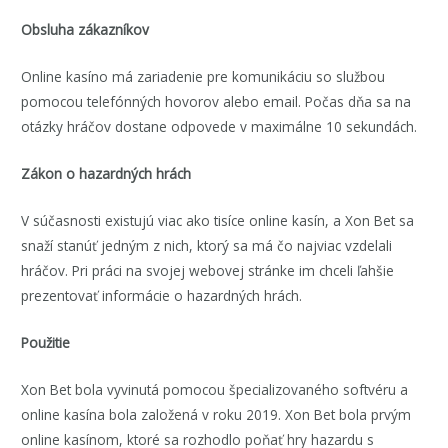
Obsluha zákazníkov
Online kasíno má zariadenie pre komunikáciu so službou
pomocou telefónných hovorov alebo email. Počas dňa sa na
otázky hráčov dostane odpovede v maximálne 10 sekundách.
Zákon o hazardných hrách
V súčasnosti existujú viac ako tisíce online kasín, a Xon Bet sa
snaží stanúť jedným z nich, ktorý sa má čo najviac vzdelali
hráčov. Pri práci na svojej webovej stránke im chceli ľahšie
prezentovať informácie o hazardných hrách.
Použitie
Xon Bet bola vyvinutá pomocou špecializovaného softvéru a
online kasína bola založená v roku 2019. Xon Bet bola prvým
online kasínom, ktoré sa rozhodlo poňať hry hazardu s