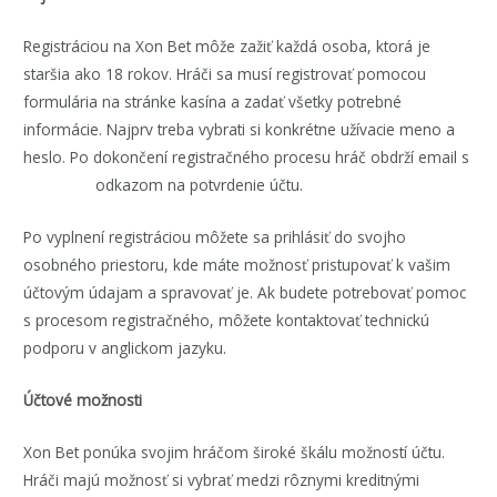
Registráciou na Xon Bet môže zažiť každá osoba, ktorá je
staršia ako 18 rokov. Hráči sa musí registrovať pomocou
formulária na stránke kasína a zadať všetky potrebné
informácie. Najprv treba vybrati si konkrétne užívacie meno a
heslo. Po dokončení registračného procesu hráč obdrží email s
xonbet.sk
odkazom na potvrdenie účtu.
Po vyplnení registráciou môžete sa prihlásiť do svojho
osobného priestoru, kde máte možnosť pristupovať k vašim
účtovým údajam a spravovať je. Ak budete potrebovať pomoc
s procesom registračného, môžete kontaktovať technickú
podporu v anglickom jazyku.
Účtové možnosti
Xon Bet ponúka svojim hráčom široké škálu možností účtu.
Hráči majú možnosť si vybrať medzi rôznymi kreditnými