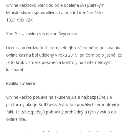
Online kasínovú licenciou bola udelená švajčiarskym
Ministerstvom spravodlivosti a polícii. Licenčné číslo:
132/19/D1/ZK.
Xon Bet – kasíno s licencou Švýcarska
Licencia potvrdzujúcich kompletnejho zákonného postavenia
online kasína bol udelený v roku 2019, pri čom bolo jasné, že
je to krok v smere posilnenia kontroly nad internetovými
kasínami.
Kvalita softvéru
Online kasíno používa najskúsenejšie a najbezpečnejšie
platformy ako je SoftSwiss. Výhodou použitých technológií je
fakt, že zabezpečujú pohodlný prehľadný a rýchly vstup do
online hre.