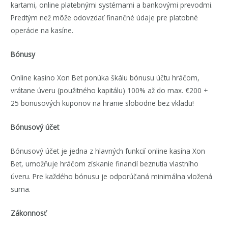
kartami, online platebnými systémami a bankovými prevodmi.
Predtým než môže odovzdať finančné údaje pre platobné
operácie na kasíne.
Bónusy
Online kasino Xon Bet ponúka škálu bónusu účtu hráčom,
vrátane úveru (použitného kapitálu) 100% až do max. €200 +
25 bonusových kuponov na hranie slobodne bez vkladu!
Bónusový účet
Bónusový účet je jedna z hlavných funkcií online kasína Xon
Bet, umožňuje hráčom získanie financií beznutia vlastního
úveru. Pre každého bónusu je odporúčaná minimálna vložená
suma.
Zákonnosť