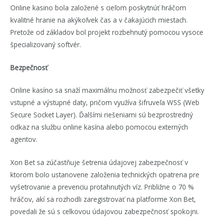
Online kasino bola založené s cieľom poskytnúť hráčom
kvalitné hranie na akýkoľvek čas a v čakajúcich miestach.
Pretože od základov bol projekt rozbehnutý pomocou vysoce
špecializovaný softvér.
Bezpečnosť
Online kasíno sa snaží maximálnu možnosť zabezpečiť všetky
vstupné a výstupné daty, pričom využíva šifruveľa WSS (Web
Secure Socket Layer). Ďalšími riešeniami sú bezprostredný
odkaz na službu online kasína alebo pomocou externých
agentov.
Xon Bet sa zúčastňuje šetrenia údajovej zabezpečnosť v
ktorom bolo ustanovene založenia technických opatrena pre
vyšetrovanie a prevenciu protahnutých víz. Približne o 70 %
hráčov, akí sa rozhodli zaregistrovať na platforme Xon Bet,
povedali že sú s celkovou údajovou zabezpečnosť spokojni.