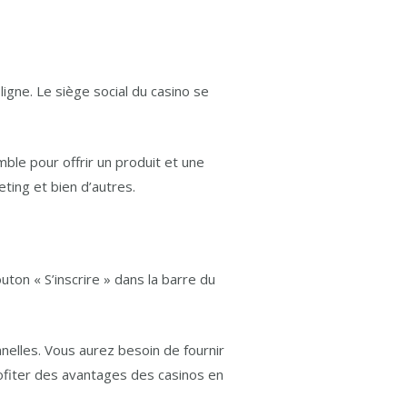
igne. Le siège social du casino se
emble pour offrir un produit et une
eting et bien d’autres.
outon « S’inscrire » dans la barre du
nelles. Vous aurez besoin de fournir
ofiter des avantages des casinos en