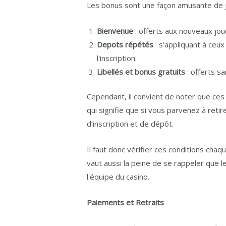
Les bonus sont une façon amusante de j
Bienvenue
: offerts aux nouveaux jou
Depots répétés
: s’appliquant à ceu
l'inscription.
Libellés et bonus gratuits
: offerts s
Cependant, il convient de noter que ces
qui signifie que si vous parvenez à reti
d’inscription et de dépôt.
Il faut donc vérifier ces conditions cha
vaut aussi la peine de se rappeler que
l'équipe du casino.
Paiements et Retraits