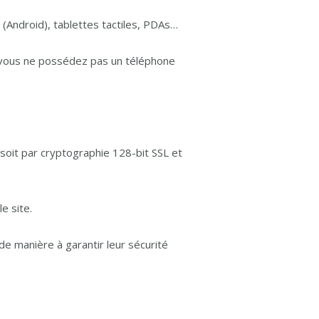
(Android), tablettes tactiles, PDAs…
 si vous ne possédez pas un téléphone
soit par cryptographie 128-bit SSL et
e site.
de manière à garantir leur sécurité