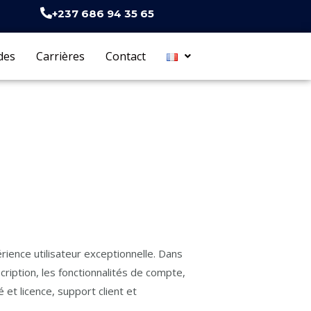
+237 686 94 35 65
des
Carrières
Contact
érience utilisateur exceptionnelle. Dans
cription, les fonctionnalités de compte,
 et licence, support client et