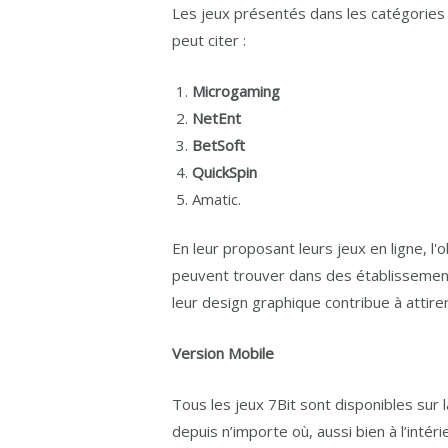
Les jeux présentés dans les catégories 
peut citer :
Microgaming
NetEnt
BetSoft
QuickSpin
Amatic.
En leur proposant leurs jeux en ligne, l'
peuvent trouver dans des établissements 
leur design graphique contribue à attirer
Version Mobile
Tous les jeux 7Bit sont disponibles sur l
depuis n’importe où, aussi bien à l’intérie