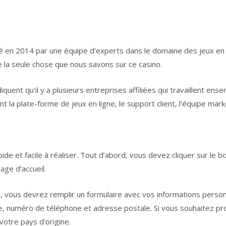
ncé en 2014 par une équipe d’experts dans le domaine des jeux en l
de la seule chose que nous savons sur ce casino.
iquent qu'il y a plusieurs entreprises affiliées qui travaillent ens
t la plate-forme de jeux en ligne, le support client, l’équipe mark
pide et facile à réaliser. Tout d’abord, vous devez cliquer sur le b
ge d’accueil.
n, vous devrez remplir un formulaire avec vos informations person
, numéro de téléphone et adresse postale. Si vous souhaitez pr
votre pays d'origine.