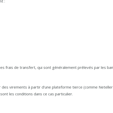
t :
frais de transfert, qui sont généralement prélevés par les banq
des virements à partir d'une plateforme tierce (comme Neteller ou S
sont les conditions dans ce cas particulier.