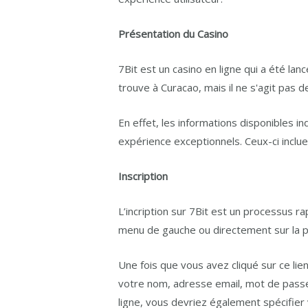
Présentation du Casino
7Bit est un casino en ligne qui a été la
trouve à Curacao, mais il ne s'agit pas 
En effet, les informations disponibles ind
expérience exceptionnels. Ceux-ci incluen
Inscription
L’incription sur 7Bit est un processus ra
menu de gauche ou directement sur la pa
Une fois que vous avez cliqué sur ce lie
votre nom, adresse email, mot de passe
ligne, vous devriez également spécifier 