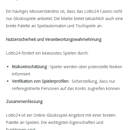
Ein häufiges Missverständnis ist, dass das Lotto24 Casino nicht
nur Glücksspiele anbietet. Die Marke bietet tatsächlich auch eine
breite Palette an Spielautomaten und Tischspiele an.
Nutzersicherheit und Verantwortungswahrnehmung
Lotto24 fördert ein bewusstes Spielen durch:
Risikoeinschätzung
: Spieler werden über potenzielle Risiken
informiert
Verifikation von Spielerprofilen
: Sicherstellung, dass nur
reiferegistrierte Personen auf das Konto zugreifen können
Zusammenfassung
Lotto24 ist ein Online-Glücksspiel-Angebot mit einer breiten
Palette an Spielen. Die wichtigsten Eigenschaften und
Funktionen sind: