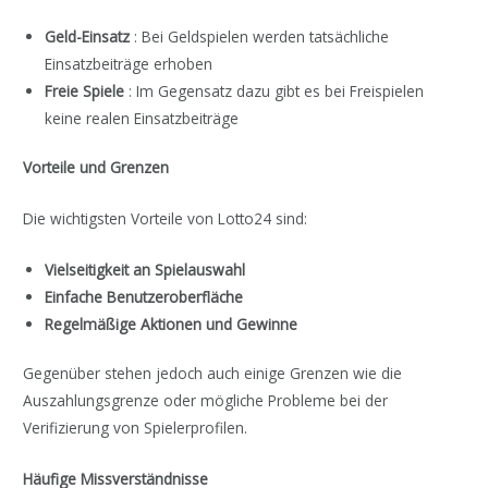
Geld-Einsatz
: Bei Geldspielen werden tatsächliche
Einsatzbeiträge erhoben
Freie Spiele
: Im Gegensatz dazu gibt es bei Freispielen
keine realen Einsatzbeiträge
Vorteile und Grenzen
Die wichtigsten Vorteile von Lotto24 sind:
Vielseitigkeit an Spielauswahl
Einfache Benutzeroberfläche
Regelmäßige Aktionen und Gewinne
Gegenüber stehen jedoch auch einige Grenzen wie die
Auszahlungsgrenze oder mögliche Probleme bei der
Verifizierung von Spielerprofilen.
Häufige Missverständnisse