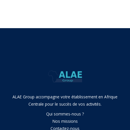
←
Article précédent
Article suivant
→
ALAE Group accompagne votre établissement en Afrique
Centrale pour le succès de vos activités.
Qui sommes-nous ?
Nos missions
Contactez-nous