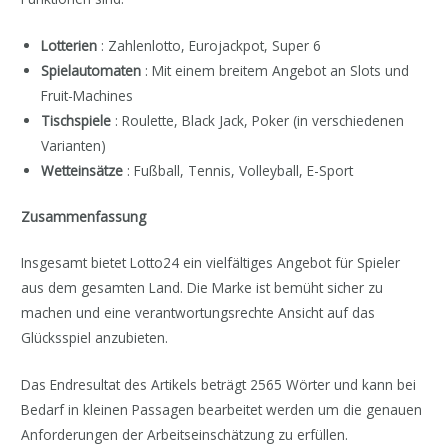
Lotterien
: Zahlenlotto, Eurojackpot, Super 6
Spielautomaten
: Mit einem breitem Angebot an Slots und
Fruit-Machines
Tischspiele
: Roulette, Black Jack, Poker (in verschiedenen
Varianten)
Wetteinsätze
: Fußball, Tennis, Volleyball, E-Sport
Zusammenfassung
Insgesamt bietet Lotto24 ein vielfältiges Angebot für Spieler
aus dem gesamten Land. Die Marke ist bemüht sicher zu
machen und eine verantwortungsrechte Ansicht auf das
Glücksspiel anzubieten.
Das Endresultat des Artikels beträgt 2565 Wörter und kann bei
Bedarf in kleinen Passagen bearbeitet werden um die genauen
Anforderungen der Arbeitseinschätzung zu erfüllen.