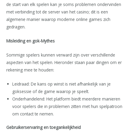
de start van elk spelen kan je soms problemen ondervinden
met verbinding tot de server van het casino; dit is een
algemene manier waarop moderne online games zich
gedragen.
Misleiding en gok-Mythes
Sommige spelers kunnen verward zijn over verschillende
aspecten van het spelen. Hieronder staan paar dingen om er
rekening mee te houden:
Leidraad: De kans op winst is niet afhankelijk van je
goksessie of de game waarop je speelt.
Onderhandelend: Het platform biedt meerdere manieren
voor spelers die in problemen zitten met hun spelpatroon
om contact te nemen.
Gebruikerservaring en toegankelijkheid