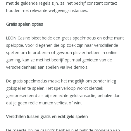
met de geldende regels zijn, zal het bedrijf constant contact
houden met relevante wetgevingsinstanties.
Gratis spelen opties
LEON Casino biedt beide een gratis speelmodus en echte munt
speloptie. Voor diegenen die op zoek zijn naar verschillende
spellen om te proberen of gewoon plezier hebben in online
gaming, kan ze met het bedrijf optimaal genieten van de
verscheidenheid aan spellen via live demo’s.
De gratis speelmodus maakt het mogelijk om zonder inleg
gokspellen te spelen. Het spelverloop wordt identiek
gerepresenteerd als bij een echte geldtransactie, behalve dan
dat je geen reële munten verliest of wint.
Verschillen tussen gratis en echt geld spelen
De meeste online casino’s hebben niet-hybride modellen van