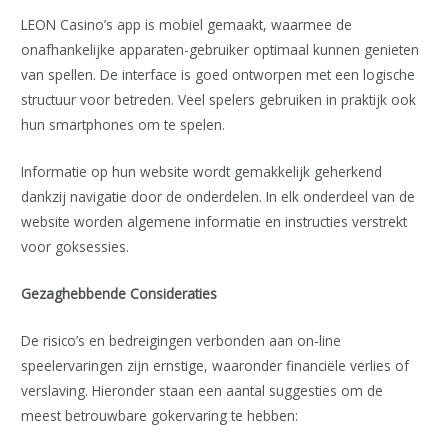
LEON Casino’s app is mobiel gemaakt, waarmee de
onafhankelijke apparaten-gebruiker optimaal kunnen genieten
van spellen. De interface is goed ontworpen met een logische
structuur voor betreden. Veel spelers gebruiken in praktijk ook
hun smartphones om te spelen.
Informatie op hun website wordt gemakkelijk geherkend
dankzij navigatie door de onderdelen. In elk onderdeel van de
website worden algemene informatie en instructies verstrekt
voor goksessies.
Gezaghebbende Consideraties
De risico’s en bedreigingen verbonden aan on-line
speelervaringen zijn ernstige, waaronder financiële verlies of
verslaving. Hieronder staan een aantal suggesties om de
meest betrouwbare gokervaring te hebben: