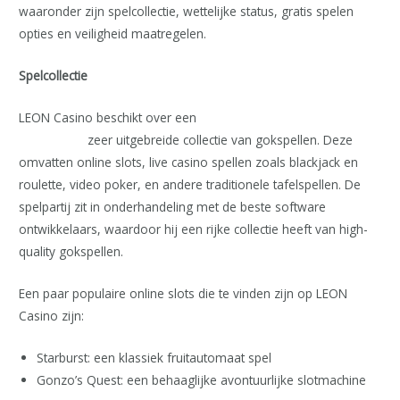
waaronder zijn spelcollectie, wettelijke status, gratis spelen
opties en veiligheid maatregelen.
Spelcollectie
LEON Casino beschikt over een
speel en win op leon-
casino.co.nl
zeer uitgebreide collectie van gokspellen. Deze
omvatten online slots, live casino spellen zoals blackjack en
roulette, video poker, en andere traditionele tafelspellen. De
spelpartij zit in onderhandeling met de beste software
ontwikkelaars, waardoor hij een rijke collectie heeft van high-
quality gokspellen.
Een paar populaire online slots die te vinden zijn op LEON
Casino zijn:
Starburst: een klassiek fruitautomaat spel
Gonzo’s Quest: een behaaglijke avontuurlijke slotmachine