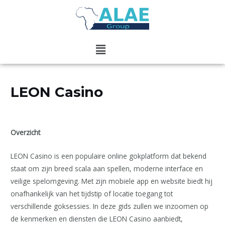
Aller
au
contenu
Menu
LEON Casino
/
Uncategorized
/ Par
jael
Overzicht
LEON Casino is een populaire online gokplatform dat bekend
staat om zijn breed scala aan spellen, moderne interface en
veilige spelomgeving. Met zijn mobiele app en website biedt hij
onafhankelijk van het tijdstip of locatie toegang tot
verschillende goksessies. In deze gids zullen we inzoomen op
de kenmerken en diensten die LEON Casino aanbiedt,