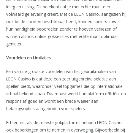
inleg en uitslag. Dit betekent dat je met echte munt een
volwaardige ervaring creert. Met de LEON Casino, aangezien hij
ook beide soorten beschikbaar heeft, kunnen spelers zowel
hun handigheid beoordelen zonder te hoeven verliezen of
winnen alsook online goksessies met echte munt optimaal
genieten.
Voordelen en Limitaties
Een van de grootste voordelen van het gebruikmaken van
LEON Casino is dat deze een zeer uitgebreide selectie aan
spellen biedt, waaronder veel topgames die op internationale
schaal bekend staan. Daarnaast werkt hun platform efficiënt en
responsief goed en wordt een brede waaier aan
betalingsopties aangeboden voor spelers.
Echter, net als de meeste gokplatforms hebben LEON Casino
ook beperkingen om te nemen in overweging. Bijvoorbeeld bij