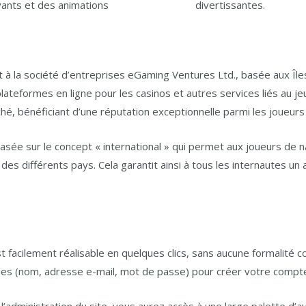
yants et des animations
jouez maintenant
divertissantes.
à la société d’entreprises eGaming Ventures Ltd., basée aux Île
teformes en ligne pour les casinos et autres services liés au jeu
, bénéficiant d’une réputation exceptionnelle parmi les joueurs 
asée sur le concept « international » qui permet aux joueurs de n
s différents pays. Cela garantit ainsi à tous les internautes un a
 est facilement réalisable en quelques clics, sans aucune formalité
lles (nom, adresse e-mail, mot de passe) pour créer votre compte 