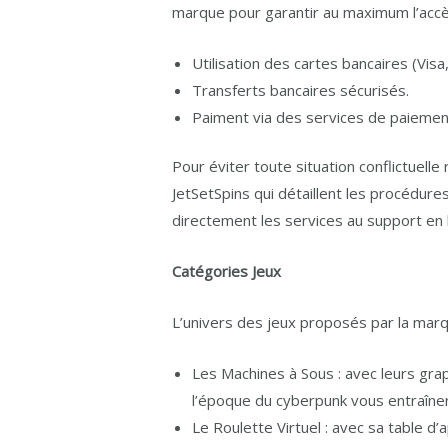
marque pour garantir au maximum l’accès
Utilisation des cartes bancaires (Visa
Transferts bancaires sécurisés.
Paiment via des services de paiemen
Pour éviter toute situation conflictuelle
JetSetSpins qui détaillent les procédure
directement les services au support en l
Catégories Jeux
L’univers des jeux proposés par la marq
Les Machines à Sous : avec leurs gra
l’époque du cyberpunk vous entraîne
Le Roulette Virtuel : avec sa table d