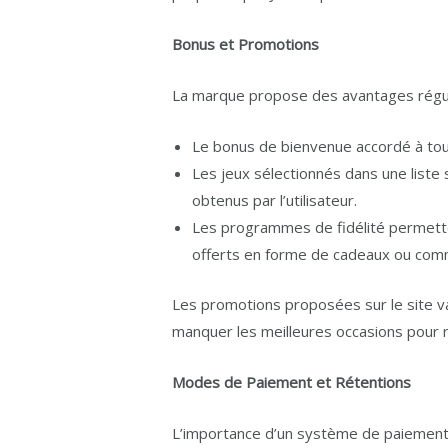
Bonus et Promotions
La marque propose des avantages régulie
Le bonus de bienvenue accordé à tout
Les jeux sélectionnés dans une liste
obtenus par l’utilisateur.
Les programmes de fidélité permette
offerts en forme de cadeaux ou comm
Les promotions proposées sur le site va
manquer les meilleures occasions pour r
Modes de Paiement et Rétentions
L’importance d’un système de paiement s