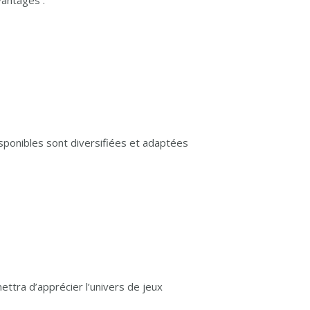
vantages :
isponibles sont diversifiées et adaptées
mettra d’apprécier l’univers de jeux