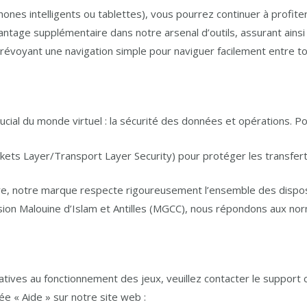
phones intelligents ou tablettes), vous pourrez continuer à profi
antage supplémentaire dans notre arsenal d’outils, assurant ainsi 
évoyant une navigation simple pour naviguer facilement entre to
ial du monde virtuel : la sécurité des données et opérations. Pour
kets Layer/Transport Layer Security) pour protéger les transfer
e, notre marque respecte rigoureusement l’ensemble des disposit
sion Malouine d’Islam et Antilles (MGCC), nous répondons aux nor
latives au fonctionnement des jeux, veuillez contacter le support c
iée « Aide » sur notre site web :