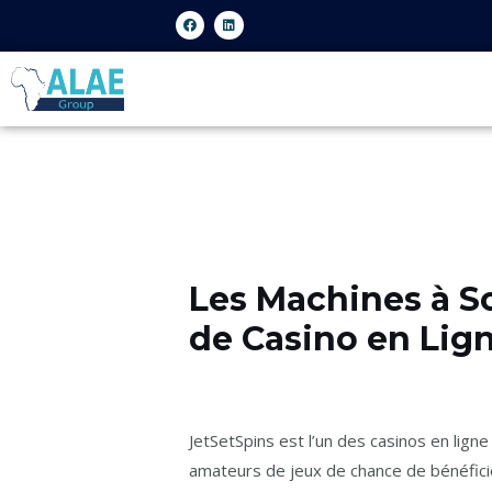
Aller
F
L
a
i
au
c
n
e
k
b
e
contenu
o
d
o
i
k
n
Les Machines à So
de Casino en Lig
/
Uncategorized
/ Par
jael
JetSetSpins est l’un des casinos en lign
amateurs de jeux de chance de bénéfici