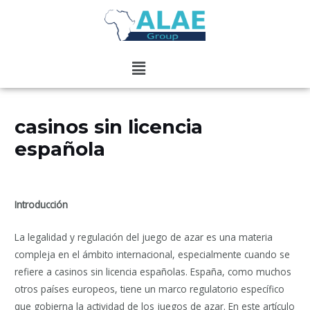
Aller
au
contenu
Menu
casinos sin licencia
española
/
Uncategorized
/ Par
jael
Introducción
La legalidad y regulación del juego de azar es una materia
compleja en el ámbito internacional, especialmente cuando se
refiere a casinos sin licencia españolas. España, como muchos
otros países europeos, tiene un marco regulatorio específico
que gobierna la actividad de los juegos de azar. En este artículo