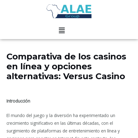
Aller
au
contenu
Menu
Comparativa de los casinos
en línea y opciones
alternativas: Versus Casino
/
Uncategorized
/ Par
jael
Introducción
El mundo del juego y la diversión ha experimentado un
crecimiento significativo en las últimas décadas, con el
surgimiento de plataformas de entretenimiento en línea y