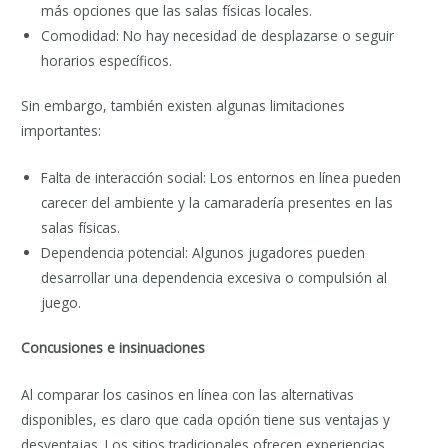
más opciones que las salas físicas locales.
Comodidad: No hay necesidad de desplazarse o seguir
horarios específicos.
Sin embargo, también existen algunas limitaciones
importantes:
Falta de interacción social: Los entornos en línea pueden
carecer del ambiente y la camaradería presentes en las
salas físicas.
Dependencia potencial: Algunos jugadores pueden
desarrollar una dependencia excesiva o compulsión al
juego.
Concusiones e insinuaciones
Al comparar los casinos en línea con las alternativas
disponibles, es claro que cada opción tiene sus ventajas y
desventajas. Los sitios tradicionales ofrecen experiencias