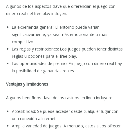
Algunos de los aspectos clave que diferencian el juego con
dinero real del free play incluyen:
La experiencia general: El entorno puede variar
significativamente, ya sea más emocionante o más
competitivo.
Las reglas y restricciones: Los juegos pueden tener distintas
reglas u opciones para el free play.
Las oportunidades de premio: En juego con dinero real hay
la posibilidad de ganancias reales.
Ventajas y limitaciones
Algunos beneficios clave de los casinos en línea incluyen:
Accesibilidad: Se puede acceder desde cualquier lugar con
una conexión a Internet.
Amplia variedad de juegos: A menudo, estos sitios ofrecen