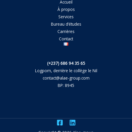
Accueil
À propos
Services
Bureau d’études
Carrières
Contact
(+237)
686 94 35 65
Logpom, derrière le collège le Nil
contact@alae-group.com
BP: 8945