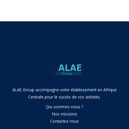
←
Article précédent
Article suivant
→
ALAE Group accompagne votre établissement en Afrique
Centrale pour le succès de vos activités.
Qui sommes-nous ?
Nos missions
Contactez-nous