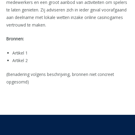
medewerkers en een groot aanbod van activiteiten om spelers
te laten genieten. Zij adviseren zich in ieder geval voorafgaand
aan deelname met lokale wetten inzake online casinogames
vertrouwd te maken.
Bronnen:
Artikel 1
Artikel 2
(Benadering volgens beschrijving, bronnen niet concreet
opgesomd)
←
Article précédent
Article suivant
→