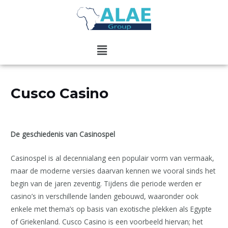
Aller
au
contenu
Menu
Cusco Casino
/
Uncategorized
/ Par
jael
De geschiedenis van Casinospel
Casinospel is al decennialang een populair vorm van vermaak,
maar de moderne versies daarvan kennen we vooral sinds het
begin van de jaren zeventig. Tijdens die periode werden er
casino’s in verschillende landen gebouwd, waaronder ook
enkele met thema’s op basis van exotische plekken als Egypte
of Griekenland. Cusco Casino is een voorbeeld hiervan; het