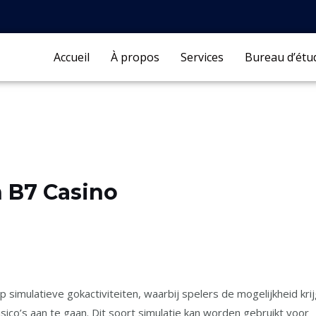
Accueil
À propos
Services
Bureau d’étu
n B7 Casino
op simulatieve gokactiviteiten, waarbij spelers de mogelijkheid kri
risico’s aan te gaan. Dit soort simulatie kan worden gebruikt voor