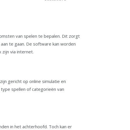
omsten van spelen te bepalen. Dit zorgt
’s aan te gaan. De software kan worden
ijn via internet.
jn gericht op online simulatie en
type spellen of categorieën van
den in het achterhoofd. Toch kan er