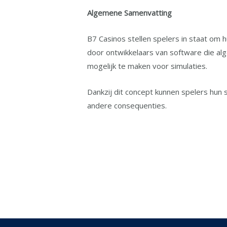
Algemene Samenvatting
B7 Casinos stellen spelers in staat om 
door ontwikkelaars van software die alg
mogelijk te maken voor simulaties.
Dankzij dit concept kunnen spelers hun
andere consequenties.
←
Article précédent