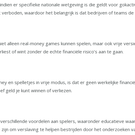
en er specifieke nationale wetgeving is die geldt voor gokactivit
erboden, waardoor het belangrijk is dat bedrijven of teams de 
iet alleen real-money games kunnen spelen, maar ook vrije versie
liest of wint zonder de echte financiële risico’s aan te gaan.
y en spelletjes in vrije modus, is dat er geen werkelijke financië
ief geld je kunt winnen of verliezen.
k verschillende voordelen aan spelers, waaronder educatieve wa
ijn om verslaving te helpen bestrijden door het onderzoeken van