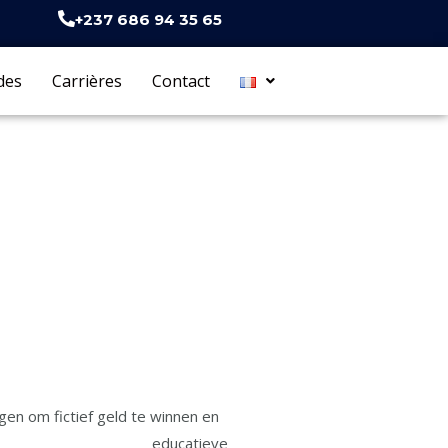
+237 686 94 35 65
des
Carrières
Contact
jgen om fictief geld te winnen en
pak je welkomstbonus
educatieve