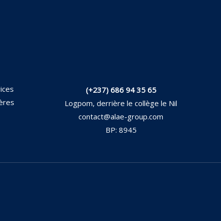
ices
(+237)
686 94 35 65
ières
Logpom, derrière le collège le Nil
contact@alae-group.com
BP: 8945