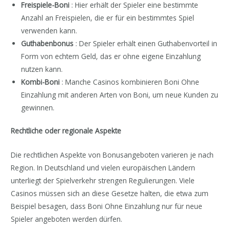
Freispiele-Boni
: Hier erhält der Spieler eine bestimmte
Anzahl an Freispielen, die er für ein bestimmtes Spiel
verwenden kann.
Guthabenbonus
: Der Spieler erhält einen Guthabenvorteil in
Form von echtem Geld, das er ohne eigene Einzahlung
nutzen kann.
Kombi-Boni
: Manche Casinos kombinieren Boni Ohne
Einzahlung mit anderen Arten von Boni, um neue Kunden zu
gewinnen.
Rechtliche oder regionale Aspekte
Die rechtlichen Aspekte von Bonusangeboten varieren je nach
Region. In Deutschland und vielen europäischen Ländern
unterliegt der Spielverkehr strengen Regulierungen. Viele
Casinos müssen sich an diese Gesetze halten, die etwa zum
Beispiel besagen, dass Boni Ohne Einzahlung nur für neue
Spieler angeboten werden dürfen.