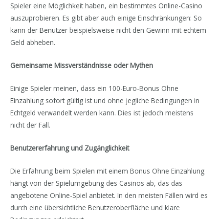
Spieler eine Möglichkeit haben, ein bestimmtes Online-Casino
auszuprobieren. Es gibt aber auch einige Einschränkungen: So
kann der Benutzer beispielsweise nicht den Gewinn mit echtem
Geld abheben.
Gemeinsame Missverständnisse oder Mythen
Einige Spieler meinen, dass ein 100-Euro-Bonus Ohne
Einzahlung sofort gültig ist und ohne jegliche Bedingungen in
Echtgeld verwandelt werden kann. Dies ist jedoch meistens
nicht der Fall.
Benutzererfahrung und Zugänglichkeit
Die Erfahrung beim Spielen mit einem Bonus Ohne Einzahlung
hängt von der Spielumgebung des Casinos ab, das das
angebotene Online-Spiel anbietet. In den meisten Fällen wird es
durch eine übersichtliche Benutzeroberfläche und klare