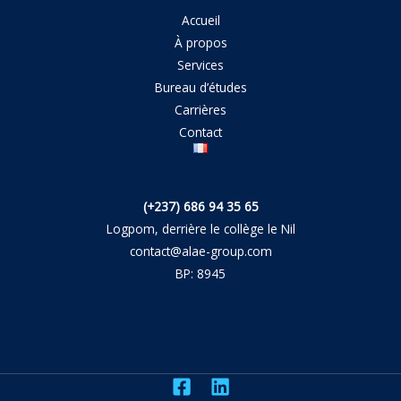
Accueil
À propos
Services
Bureau d’études
Carrières
Contact
(+237)
686 94 35 65
Logpom, derrière le collège le Nil
contact@alae-group.com
BP: 8945