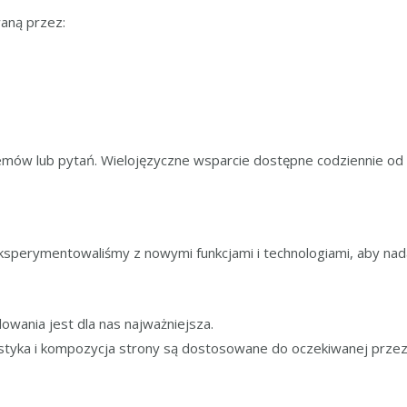
waną przez:
lemów lub pytań. Wielojęzyczne wsparcie dostępne codziennie od 
 Eksperymentowaliśmy z nowymi funkcjami i technologiami, aby 
dowania jest dla nas najważniejsza.
ystyka i kompozycja strony są dostosowane do oczekiwanej przez 