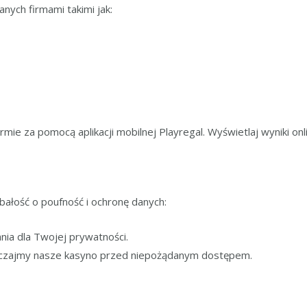
ych firmami takimi jak:
rmie za pomocą aplikacji mobilnej Playregal. Wyświetlaj wyniki on
bałość o poufność i ochronę danych:
ia dla Twojej prywatności.
eczajmy nasze kasyno przed niepożądanym dostępem.