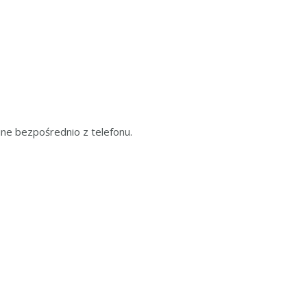
line bezpośrednio z telefonu.