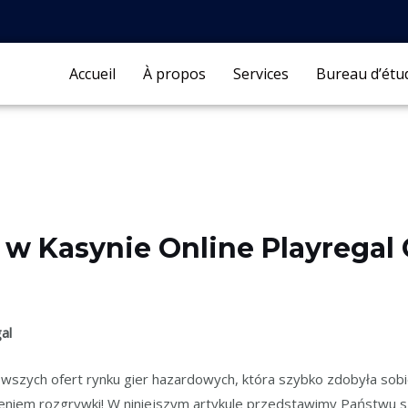
Accueil
À propos
Services
Bureau d’étu
 w Kasynie Online Playregal
al
owszych ofert rynku gier hazardowych, która szybko zdobyła sobi
dczeniem rozgrywki! W niniejszym artykule przedstawimy Państwu 