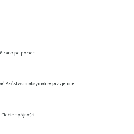
8 rano po północ.
nadać Państwu maksymalnie przyjemne
Ciebie spójności.