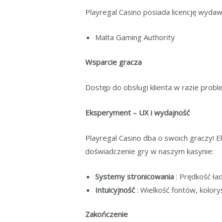
Playregal Casino posiada licencję wyda
Malta Gaming Authority
Wsparcie gracza
Dostęp do obsługi klienta w razie prob
Eksperyment – UX i wydajność
Playregal Casino dba o swoich graczy!
doświadczenie gry w naszym kasynie:
Systemy stronicowania
: Prędkość ła
Intuicyjność
: Wielkość fontów, kolor
Zakończenie