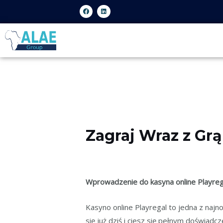
Aller
F
L
a
i
au
c
n
e
k
b
e
contenu
o
d
o
i
k
n
Zagraj Wraz z Grą
/
Uncategorized
/ Par
jael
Wprowadzenie do kasyna online Playreg
Kasyno online Playregal to jedna z najn
się już dziś i ciesz się pełnym doświa