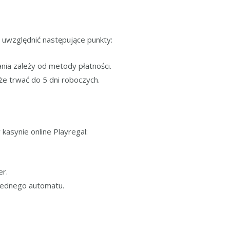
 uwzględnić następujące punkty:
ania zależy od metody płatności.
że trwać do 5 dni roboczych.
kasynie online Playregal:
er.
jednego automatu.