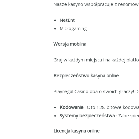
Nasze kasyno współpracuje z renomowan
NetEnt
Microgaming
Wersja mobilna
Graj w każdym miejscu i na każdej platfo
Bezpieczeństwo kasyna online
Playregal Casino dba o swoich graczy! D
Kodowanie
: Oto 128-bitowe kodowan
Systemy bezpieczeństwa
: Zabezpi
Licencja kasyna online