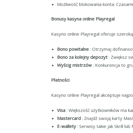
Możliwość blokowania konta: Czasami 
Bonusy kasyna online Playregal
Kasyno online Playregal oferuje szero
Bono powitalne
: Otrzymaj dofinans
Bono za kolejny depozyt
: Zwiększ 
Wyścig mistrzów
: Konkurencja to gr
Płatności
Kasyno online Playregal akceptuje najpop
Visa
: Większość użytkowników ma kart
Mastercard
: Znajdź swoją karty Mas
E-wallety
: Serwisy takie jak Skrill l