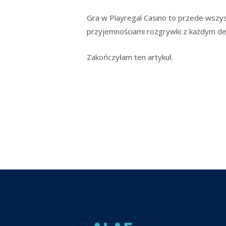
Gra w Playregal Casino to przede wszys
przyjemnościami rozgrywki z każdym d
Zakończyłam ten artykuł.
←
Article précédent