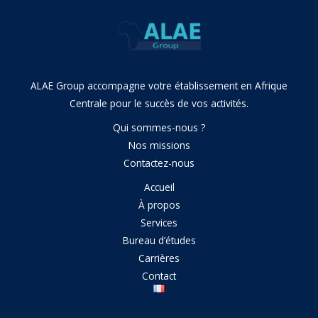
ALAE Group accompagne votre établissement en Afrique
Centrale pour le succès de vos activités.
Qui sommes-nous ?
Nos missions
Contactez-nous
Accueil
À propos
Services
Bureau d’études
Carrières
Contact