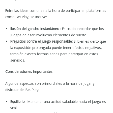
Entre las ideas comunes a la hora de participar en plataformas
como Bet Play, se incluye:
Ilusión del gancho instantáneo
: Es crucial recordar que los
juegos de azar involucran elementos de suerte.
Prejuicios contra el juego responsable:
Si bien es cierto que
la exposición prolongada puede tener efectos negativos,
también existen formas sanas para participar en estos
servicios.
Consideraciones importantes
Algunos aspectos son primordiales a la hora de jugar y
disfrutar del Bet Play:
Equilibrio
: Mantener una actitud saludable hacia el juego es
vital.