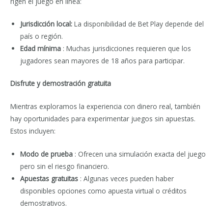
rigen el juego en línea:
Jurisdicción local:
La disponibilidad de Bet Play depende del
país o región.
Edad mínima
: Muchas jurisdicciones requieren que los
jugadores sean mayores de 18 años para participar.
Disfrute y demostración gratuita
Mientras exploramos la experiencia con dinero real, también
hay oportunidades para experimentar juegos sin apuestas.
Estos incluyen:
Modo de prueba
: Ofrecen una simulación exacta del juego
pero sin el riesgo financiero.
Apuestas gratuitas
: Algunas veces pueden haber
disponibles opciones como apuesta virtual o créditos
demostrativos.