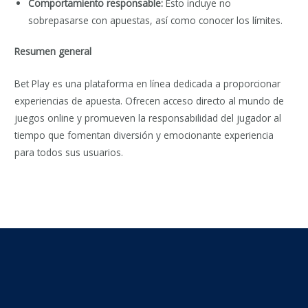
Comportamiento responsable:
Esto incluye no
sobrepasarse con apuestas, así como conocer los límites.
Resumen general
Bet Play es una plataforma en línea dedicada a proporcionar
experiencias de apuesta. Ofrecen acceso directo al mundo de
juegos online y promueven la responsabilidad del jugador al
tiempo que fomentan diversión y emocionante experiencia
para todos sus usuarios.
←
Article précédent
Article suivant
→