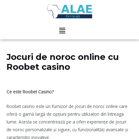
Aller
au
contenu
Menu
Jocuri de noroc online cu
Roobet casino
/
Uncategorized
/ Par
jael
Ce este Roobet Casino?
Roobet casino este un furnizor de jocuri de noroc online care
oferă o gamă largă de opțiuni pentru utilizatori din întreaga
lume. Acesta se concentrează pe a oferi experiențe de jocuri
de noroc personalizate și sigure, cu funcționalități avansate și
caracteristici inovative.