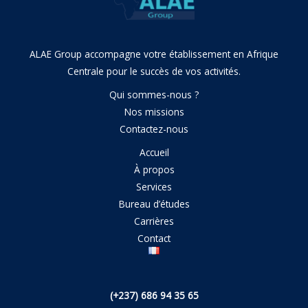
ALAE Group accompagne votre établissement en Afrique
Centrale pour le succès de vos activités.
Qui sommes-nous ?
Nos missions
Contactez-nous
Accueil
À propos
Services
Bureau d’études
Carrières
Contact
(+237)
686 94 35 65