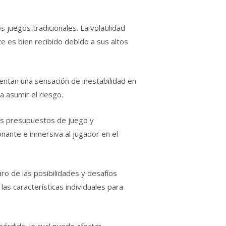
juegos tradicionales. La volatilidad
e es bien recibido debido a sus altos
entan una sensación de inestabilidad en
 asumir el riesgo.
tes presupuestos de juego y
nante e inmersiva al jugador en el
aro de las posibilidades y desafíos
as características individuales para