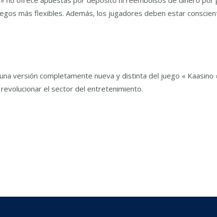
» no ofrece apuestas por depósito ni reembolsos de dinero por p
egos más flexibles. Además, los jugadores deben estar conscient
á una versión completamente nueva y distinta del juego « Kaasino
revolucionar el sector del entretenimiento.