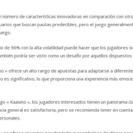
n número de características innovadoras en comparación con otros 
uarios que buscan pautas predecibles, pero el juego generalment
juego.
 de 96% con la alta volatilidad puede hacer que los jugadores si
bién podría ser visto como un desafío por aquellos dispuestos a
ino » ofrece un alto rango de apuestas para adaptarse a diferen
o es significativo, lo que proporciona una experiencia más emocio
 juego « Kaasino », los jugadores interesados tienen un panorama cl
cia general es satisfactoria, pero se recomienda tener en cuenta l
ersonales.