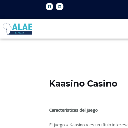
Aller
F
L
a
i
au
c
n
e
k
b
e
contenu
o
d
o
i
k
n
Kaasino Casino
/
Uncategorized
/ Par
jael
Características del juego
El juego « Kaasino » es un título inter