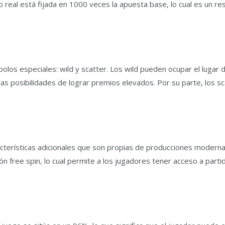
 real está fijada en 1000 veces la apuesta base, lo cual es un r
olos especiales: wild y scatter. Los wild pueden ocupar el lugar 
s posibilidades de lograr premios elevados. Por su parte, los s
acterísticas adicionales que son propias de producciones modernas
ión free spin, lo cual permite a los jugadores tener acceso a parti