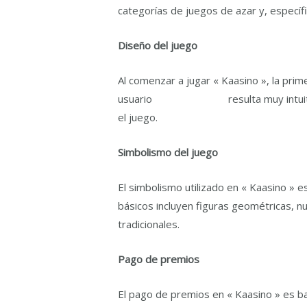
categorías de juegos de azar y, específi
Diseño del juego
Al comenzar a jugar « Kaasino », la pri
usuario
Kaasino Casino
resulta muy intui
el juego.
Simbolismo del juego
El simbolismo utilizado en « Kaasino » 
básicos incluyen figuras geométricas, 
tradicionales.
Pago de premios
El pago de premios en « Kaasino » es b