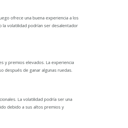
juego ofrece una buena experiencia a los
la volatilidad podrían ser desalentador
les y premios elevados. La experiencia
luso después de ganar algunas ruedas.
onales. La volatilidad podría ser una
ido debido a sus altos premios y