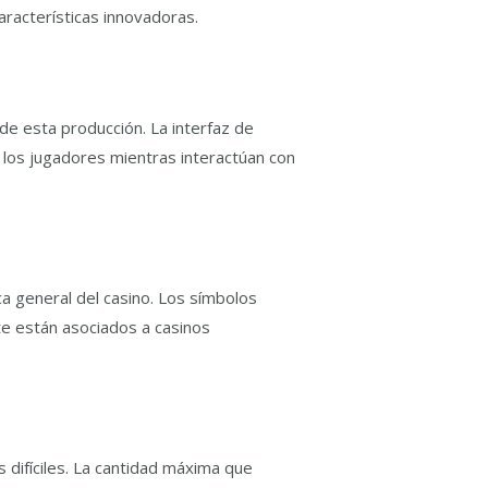
aracterísticas innovadoras.
de esta producción. La interfaz de
ra los jugadores mientras interactúan con
ca general del casino. Los símbolos
e están asociados a casinos
difíciles. La cantidad máxima que