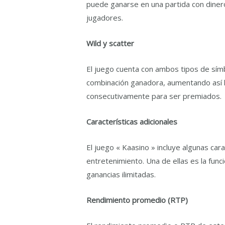
puede ganarse en una partida con dinero
jugadores.
Wild y scatter
El juego cuenta con ambos tipos de símb
combinación ganadora, aumentando así la
consecutivamente para ser premiados.
Características adicionales
El juego « Kaasino » incluye algunas car
entretenimiento. Una de ellas es la func
ganancias ilimitadas.
Rendimiento promedio (RTP)