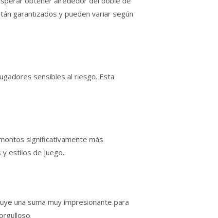
esperar obtener alrededor del doble de
stán garantizados y pueden variar según
jugadores sensibles al riesgo. Esta
 montos significativamente más
y estilos de juego.
tituye una suma muy impresionante para
orgulloso.