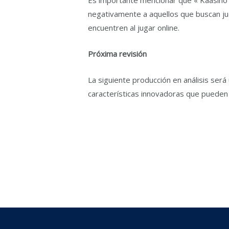
Es importante mencionar que « Kaasino 
negativamente a aquellos que buscan ju
encuentren al jugar online.
Próxima revisión
La siguiente producción en análisis ser
características innovadoras que pueden 
←
Article précédent