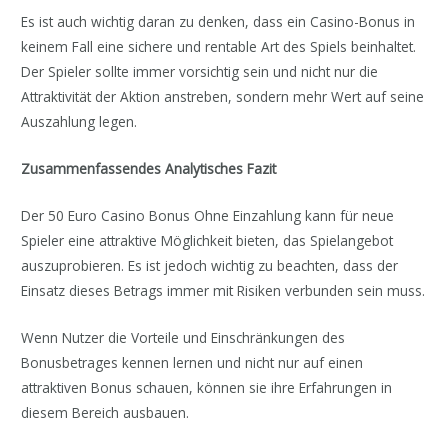
Es ist auch wichtig daran zu denken, dass ein Casino-Bonus in
keinem Fall eine sichere und rentable Art des Spiels beinhaltet.
Der Spieler sollte immer vorsichtig sein und nicht nur die
Attraktivität der Aktion anstreben, sondern mehr Wert auf seine
Auszahlung legen.
Zusammenfassendes Analytisches Fazit
Der 50 Euro Casino Bonus Ohne Einzahlung kann für neue
Spieler eine attraktive Möglichkeit bieten, das Spielangebot
auszuprobieren. Es ist jedoch wichtig zu beachten, dass der
Einsatz dieses Betrags immer mit Risiken verbunden sein muss.
Wenn Nutzer die Vorteile und Einschränkungen des
Bonusbetrages kennen lernen und nicht nur auf einen
attraktiven Bonus schauen, können sie ihre Erfahrungen in
diesem Bereich ausbauen.