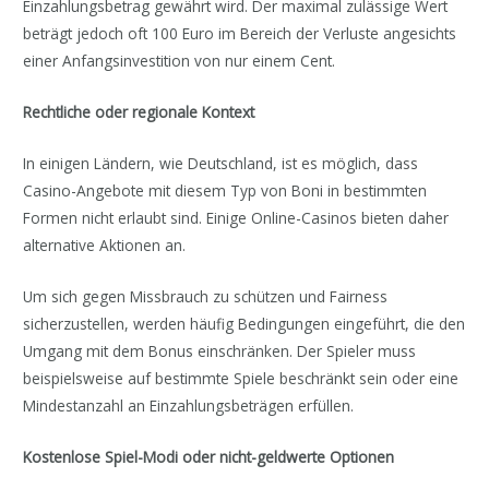
Einzahlungsbetrag gewährt wird. Der maximal zulässige Wert
beträgt jedoch oft 100 Euro im Bereich der Verluste angesichts
einer Anfangsinvestition von nur einem Cent.
Rechtliche oder regionale Kontext
In einigen Ländern, wie Deutschland, ist es möglich, dass
Casino-Angebote mit diesem Typ von Boni in bestimmten
Formen nicht erlaubt sind. Einige Online-Casinos bieten daher
alternative Aktionen an.
Um sich gegen Missbrauch zu schützen und Fairness
sicherzustellen, werden häufig Bedingungen eingeführt, die den
Umgang mit dem Bonus einschränken. Der Spieler muss
beispielsweise auf bestimmte Spiele beschränkt sein oder eine
Mindestanzahl an Einzahlungsbeträgen erfüllen.
Kostenlose Spiel-Modi oder nicht-geldwerte Optionen