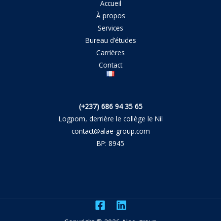
Accueil
À propos
Services
Bureau d’études
Carrières
Contact
(+237)
686 94 35 65
Logpom, derrière le collège le Nil
contact@alae-group.com
BP: 8945