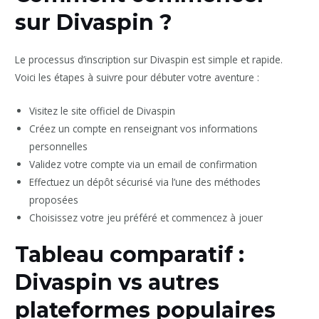
sur Divaspin ?
Le processus d’inscription sur Divaspin est simple et rapide.
Voici les étapes à suivre pour débuter votre aventure :
Visitez le site officiel de Divaspin
Créez un compte en renseignant vos informations
personnelles
Validez votre compte via un email de confirmation
Effectuez un dépôt sécurisé via l’une des méthodes
proposées
Choisissez votre jeu préféré et commencez à jouer
Tableau comparatif :
Divaspin vs autres
plateformes populaires