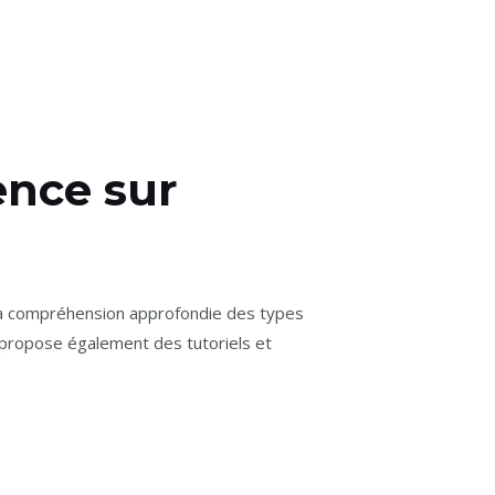
nce sur
t la compréhension approfondie des types
e propose également des tutoriels et