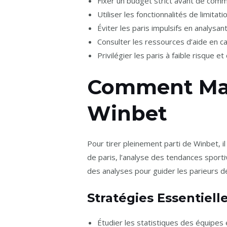
Fixer un budget strict avant de comm
Utiliser les fonctionnalités de limita
Éviter les paris impulsifs en analysant
Consulter les ressources d’aide en c
Privilégier les paris à faible risque et
Comment Max
Winbet
Pour tirer pleinement parti de Winbet, 
de paris, l’analyse des tendances sport
des analyses pour guider les parieurs 
Stratégies Essentiell
Étudier les statistiques des équipes