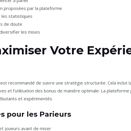
encer à parier
tion proposées par la plateforme
 les statistiques
as de doute
 diversifier les mises
imiser Votre Expérie
il est recommandé de suivre une stratégie structurée. Cela inclu
ives et l’utilisation des bonus de manière optimale. La plateform
débutants et expérimentés.
es pour les Parieurs
 et joueurs avant de miser