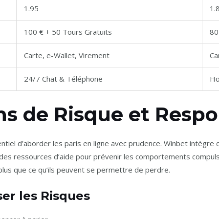
1.95
1.
100 € + 50 Tours Gratuits
80
Carte, e-Wallet, Virement
Ca
24/7 Chat & Téléphone
Ho
ns de Risque et Respo
tiel d’aborder les paris en ligne avec prudence. Winbet intègre 
et des ressources d’aide pour prévenir les comportements compuls
 plus que ce qu’ils peuvent se permettre de perdre.
ser les Risques