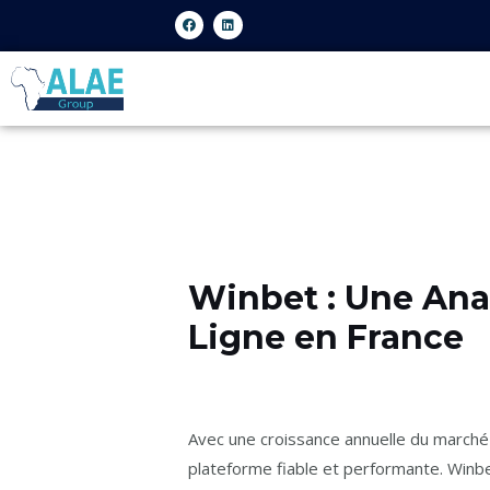
Aller
F
L
a
i
au
c
n
e
k
b
e
contenu
o
d
o
i
k
n
Winbet : Une Ana
Ligne en France
/
Uncategorized
/ Par
aymeric aymeric
Avec une croissance annuelle du marché d
plateforme fiable et performante. Winb