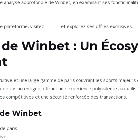
 une analyse approfondie de Winbet, en examinant ses fonctionnali
te plateforme, visitez
winbet
et explorez ses offres exclusives.
 de Winbet : Un Écos
nt
ntuitive et une large gamme de paris couvrant les sports majeurs
e casino en ligne, offrant une expérience polyvalente aux utilisa
es compétitives et une sécurité renforcée des transactions.
s de Winbet
de paris
sive