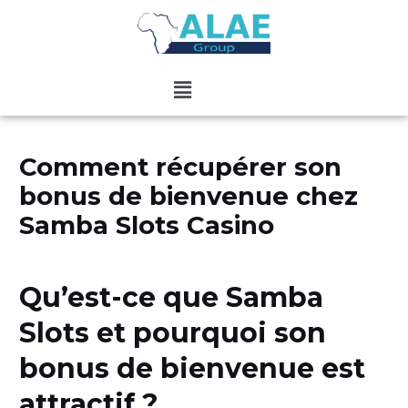
Aller
au
contenu
Menu
Comment récupérer son
bonus de bienvenue chez
Samba Slots Casino
/
Uncategorized
/ Par
jael
Qu’est-ce que Samba
Slots et pourquoi son
bonus de bienvenue est
attractif ?