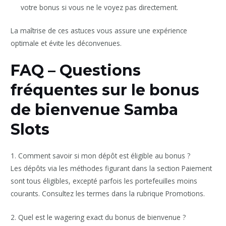
votre bonus si vous ne le voyez pas directement.
La maîtrise de ces astuces vous assure une expérience
optimale et évite les déconvenues.
FAQ – Questions
fréquentes sur le bonus
de bienvenue Samba
Slots
1. Comment savoir si mon dépôt est éligible au bonus ?
Les dépôts via les méthodes figurant dans la section Paiement
sont tous éligibles, excepté parfois les portefeuilles moins
courants. Consultez les termes dans la rubrique Promotions.
2. Quel est le wagering exact du bonus de bienvenue ?