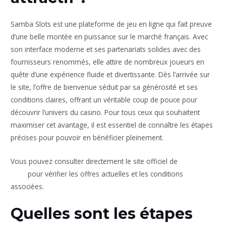
Samba Slots est une plateforme de jeu en ligne qui fait preuve
d’une belle montée en puissance sur le marché français. Avec
son interface moderne et ses partenariats solides avec des
fournisseurs renommés, elle attire de nombreux joueurs en
quête d’une expérience fluide et divertissante. Dès l’arrivée sur
le site, l’offre de bienvenue séduit par sa générosité et ses
conditions claires, offrant un véritable coup de pouce pour
découvrir l’univers du casino. Pour tous ceux qui souhaitent
maximiser cet avantage, il est essentiel de connaître les étapes
précises pour pouvoir en bénéficier pleinement.
Vous pouvez consulter directement le site officiel de
samba
slots
pour vérifier les offres actuelles et les conditions
associées.
Quelles sont les étapes