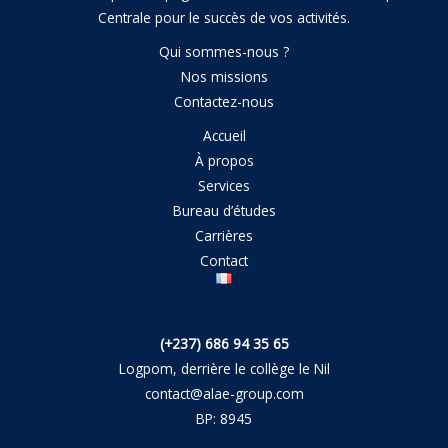
Centrale pour le succès de vos activités.
Qui sommes-nous ?
Nos missions
Contactez-nous
Accueil
À propos
Services
Bureau d’études
Carrières
Contact
(+237)
686 94 35 65
Logpom, derrière le collège le Nil
contact@alae-group.com
BP: 8945