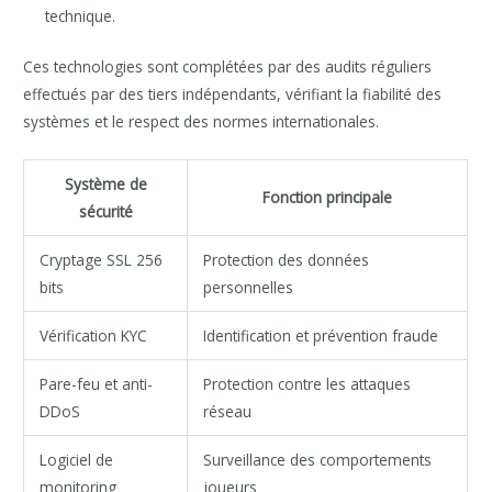
technique.
Ces technologies sont complétées par des audits réguliers
effectués par des tiers indépendants, vérifiant la fiabilité des
systèmes et le respect des normes internationales.
Système de
Fonction principale
sécurité
Cryptage SSL 256
Protection des données
bits
personnelles
Vérification KYC
Identification et prévention fraude
Pare-feu et anti-
Protection contre les attaques
DDoS
réseau
Logiciel de
Surveillance des comportements
monitoring
joueurs