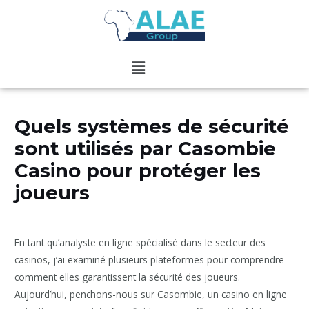
Aller
au
contenu
Menu
Quels systèmes de sécurité
sont utilisés par Casombie
Casino pour protéger les
joueurs
/
Uncategorized
/ Par
aymeric aymeric
En tant qu’analyste en ligne spécialisé dans le secteur des
casinos, j’ai examiné plusieurs plateformes pour comprendre
comment elles garantissent la sécurité des joueurs.
Aujourd’hui, penchons-nous sur Casombie, un casino en ligne