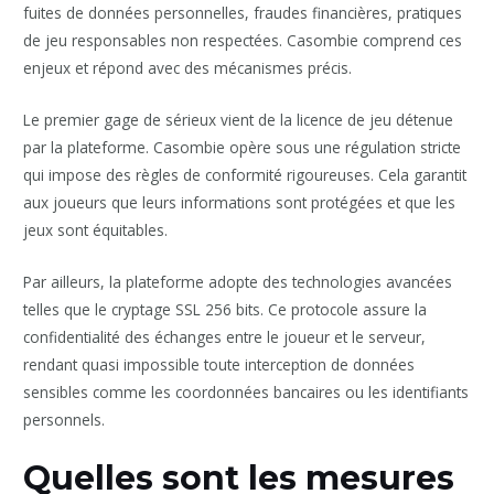
fuites de données personnelles, fraudes financières, pratiques
de jeu responsables non respectées. Casombie comprend ces
enjeux et répond avec des mécanismes précis.
Le premier gage de sérieux vient de la licence de jeu détenue
par la plateforme. Casombie opère sous une régulation stricte
qui impose des règles de conformité rigoureuses. Cela garantit
aux joueurs que leurs informations sont protégées et que les
jeux sont équitables.
Par ailleurs, la plateforme adopte des technologies avancées
telles que le cryptage SSL 256 bits. Ce protocole assure la
confidentialité des échanges entre le joueur et le serveur,
rendant quasi impossible toute interception de données
sensibles comme les coordonnées bancaires ou les identifiants
personnels.
Quelles sont les mesures