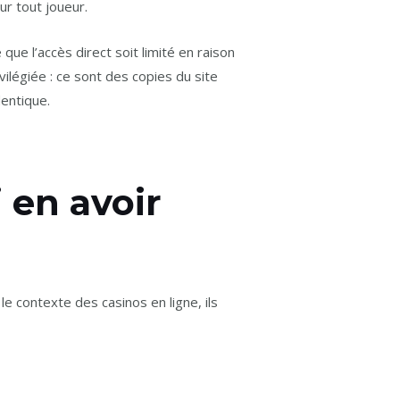
ur tout joueur.
que l’accès direct soit limité en raison
vilégiée : ce sont des copies du site
dentique.
 en avoir
e contexte des casinos en ligne, ils