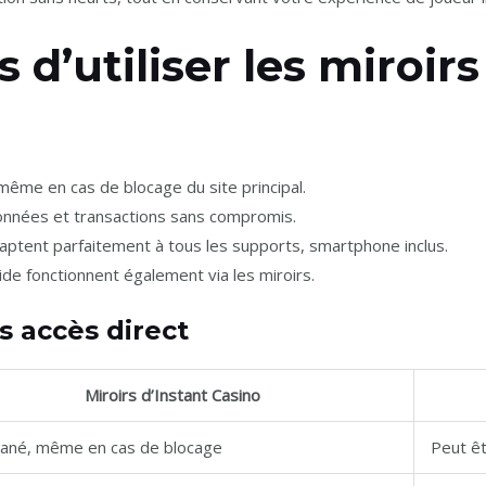
 d’utiliser les miroirs
 même en cas de blocage du site principal.
données et transactions sans compromis.
adaptent parfaitement à tous les supports, smartphone inclus.
aide fonctionnent également via les miroirs.
vs accès direct
Miroirs d’Instant Casino
tané, même en cas de blocage
Peut êt