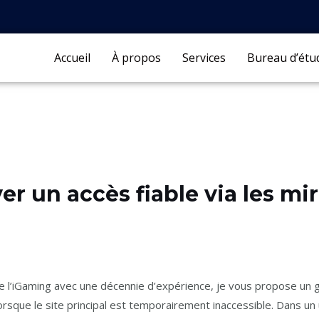
Accueil
À propos
Services
Bureau d’étu
 un accès fiable via les mir
de l’iGaming avec une décennie d’expérience, je vous propose un g
orsque le site principal est temporairement inaccessible. Dans un