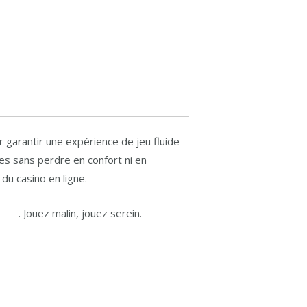
ur garantir une expérience de jeu fluide
s sans perdre en confort ni en
 du casino en ligne.
r.fr/
. Jouez malin, jouez serein.