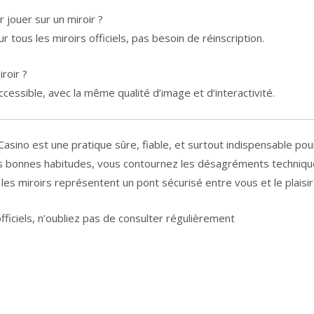
 jouer sur un miroir ?
r tous les miroirs officiels, pas besoin de réinscription.
iroir ?
accessible, avec la même qualité d’image et d’interactivité.
 Casino est une pratique sûre, fiable, et surtout indispensable po
es bonnes habitudes, vous contournez les désagréments technique
 les miroirs représentent un pont sécurisé entre vous et le plaisir
officiels, n’oubliez pas de consulter régulièrement
https://instant-f