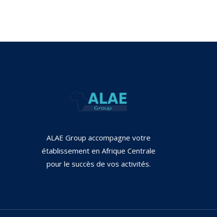
←
Article précédent
ALAE Group accompagne votre
établissement en Afrique Centrale
pour le succès de vos activités.