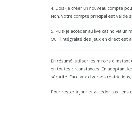
4. Dois-je créer un nouveau compte pour
Non. Votre compte principal est valide su
5. Puis-je accéder au live casino via un m
Oui, l’intégralité des jeux en direct est 
En résumé, utiliser les miroirs d’Instant
en toutes circonstances. En adoptant l
sécurité. Face aux diverses restrictions,
Pour rester à jour et accéder aux liens 