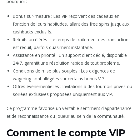
pourquoi :
Bonus sur-mesure : Les VIP reçoivent des cadeaux en
fonction de leurs habitudes, allant des free spins jusqu’aux
cashbacks exclusifs.
Retraits accélérés : Le temps de traitement des transactions
est réduit, parfois quasiment instantané.
Assistance en priorité : Un support client dédié, disponible
24/7, garantit une résolution rapide de tout problème.
Conditions de mise plus souples : Les exigences de
wagering sont allégées sur certains bonus VIP.
Offres événementielles : Invitations à des tournois privés ou
soirées exclusives proposées uniquement aux VIP.
Ce programme favorise un véritable sentiment d’appartenance
et de reconnaissance du joueur au sein de la communauté.
Comment le compte VIP