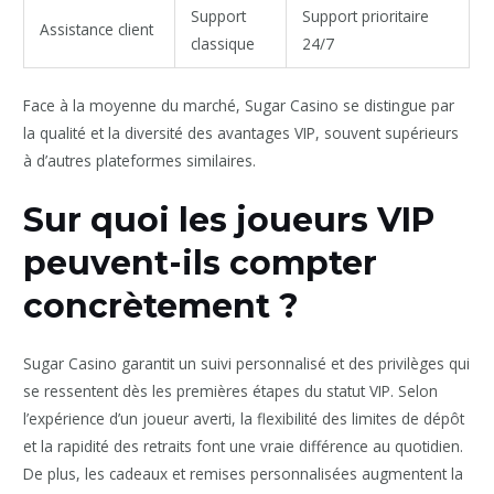
Support
Support prioritaire
Assistance client
classique
24/7
Face à la moyenne du marché, Sugar Casino se distingue par
la qualité et la diversité des avantages VIP, souvent supérieurs
à d’autres plateformes similaires.
Sur quoi les joueurs VIP
peuvent-ils compter
concrètement ?
Sugar Casino garantit un suivi personnalisé et des privilèges qui
se ressentent dès les premières étapes du statut VIP. Selon
l’expérience d’un joueur averti, la flexibilité des limites de dépôt
et la rapidité des retraits font une vraie différence au quotidien.
De plus, les cadeaux et remises personnalisées augmentent la