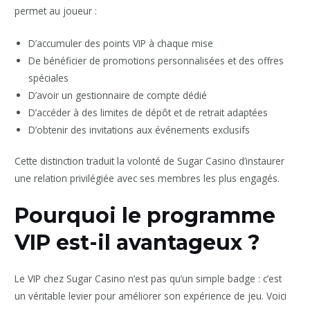
permet au joueur :
D’accumuler des points VIP à chaque mise
De bénéficier de promotions personnalisées et des offres
spéciales
D’avoir un gestionnaire de compte dédié
D’accéder à des limites de dépôt et de retrait adaptées
D’obtenir des invitations aux événements exclusifs
Cette distinction traduit la volonté de Sugar Casino d’instaurer
une relation privilégiée avec ses membres les plus engagés.
Pourquoi le programme
VIP est-il avantageux ?
Le VIP chez Sugar Casino n’est pas qu’un simple badge : c’est
un véritable levier pour améliorer son expérience de jeu. Voici