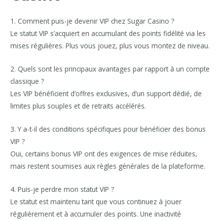
1. Comment puis-je devenir VIP chez Sugar Casino ?
Le statut VIP s’acquiert en accumulant des points fidélité via les
mises régulières. Plus vous jouez, plus vous montez de niveau.
2. Quels sont les principaux avantages par rapport à un compte
classique ?
Les VIP bénéficient d’offres exclusives, d’un support dédié, de
limites plus souples et de retraits accélérés.
3. Y a-t-il des conditions spécifiques pour bénéficier des bonus
VIP ?
Oui, certains bonus VIP ont des exigences de mise réduites,
mais restent soumises aux règles générales de la plateforme.
4. Puis-je perdre mon statut VIP ?
Le statut est maintenu tant que vous continuez à jouer
régulièrement et à accumuler des points. Une inactivité