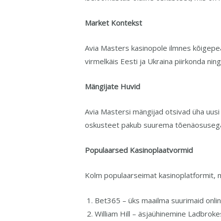
Market Kontekst
Avia Masters kasinopole ilmnes kõigepe
virmelkäis Eesti ja Ukraina piirkonda nin
Mängijate Huvid
Avia Mastersi mängijad otsivad üha uusi v
oskusteet pakub suurema tõenäosuseg
Populaarsed Kasinoplaatvormid
Kolm populaarseimat kasinoplatformit, 
Bet365 – üks maailma suurimaid onli
William Hill – äsjaühinemine Ladbrok