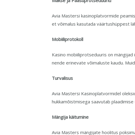
Makse ja Pääsuprotseduurid
Avia Mastersi kasinoplatvormide peamise
et võimalus kasutada väärtushüppest läh
Mobiiliprotokoll
Kasino mobiiliprotseduuris on mängijad
nende erinevate võimaluste kaudu. Muidug
Turvalisus
Avia Mastersi Kasinoplatvormidel oleksi
hukkamõistmisega saavutab plaadimise üh
Mängija käitumine
Avia Masters mängijate hoolitus poksimaa