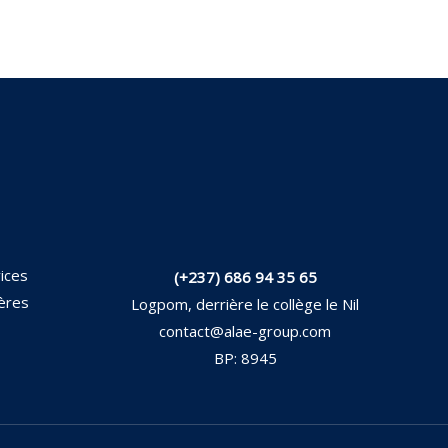
ices
(+237)
686 94 35 65
ières
Logpom, derrière le collège le Nil
contact@alae-group.com
BP: 8945