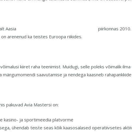
alt Aasia
www.avia-masters.ee/kuidas-mangida/
piirkonnas 2010. 
g on arenenud ka teistes Euroopa riikides.
õimalusi kiiret raha teenimist. Muidugi, selle poleks võimalik ilma
a mängumomendi saavutamise ja nendega kaasneb rahapankkide 
mis pakuvad Avia Mastersi on:
ne kasino- ja sportimeedia platvorme
esega, ühendab teiste seas kõik kaasosalased operatiivsetes aktii