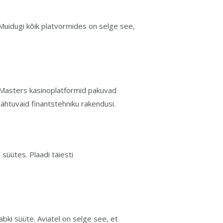
Muidugi kõik platvormides on selge see,
 Masters kasinoplatformid pakuvad
ähtuvaid finantstehniku rakendusi.
süütes. Plaadi täiesti
abki süüte. Aviatel on selge see, et