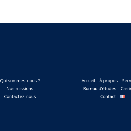
Qui sommes-nous ?
Accueil
À propos
Serv
Nos missions
Bureau d’études
Carr
Contactez-nous
Contact