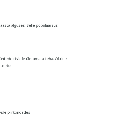
aasta alguses. Selle populaarsus
 ühtede riskide ületamata teha. Oluline
toetus.
vide piirkondades