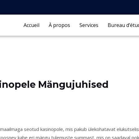
Accueil
À propos
Services
Bureau d’étu
sinopele Mängujuhised
maailmaga seotud kasinopole, mis pakub ülekohatavat elukutselis
koosnev kahe eri mängu tulemuste summast, mis on saadaval poksi