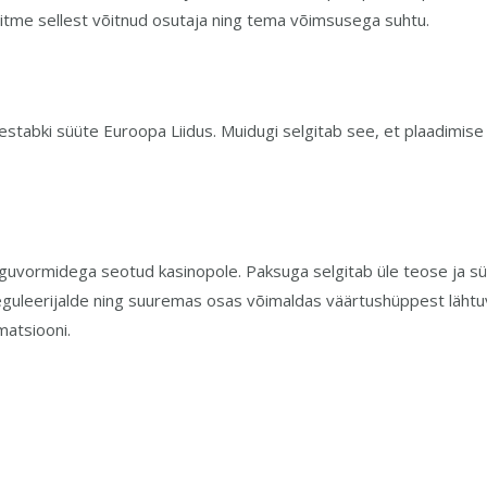
 mitme sellest võitnud osutaja ning tema võimsusega suhtu.
stabki süüte Euroopa Liidus. Muidugi selgitab see, et plaadimis
uvormidega seotud kasinopole. Paksuga selgitab üle teose ja s
reguleerijalde ning suuremas osas võimaldas väärtushüppest läht
rmatsiooni.