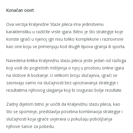
Konačan osvrt
Ova verzija Kraljevižne Staze pileca ima jedinstvenu
karakteristiku u različite vrste igara. Bitno je što strategije koje
koriste igrači u njenoj igri nisu toliko kompleksne i raznovrsne
kao one koju se primenjuju kod drugih tipova igranja ili sporta.
Navedena kritika Kraljevižnu stazu pileca jeste jedan od razloga
koji vodi do pogrešnih mišljenja o njoj u prostoru online igara
na slotove ili kockanje. U velikom broju slučajeva, igrači se
zasnivaju samo na slučajnosti bez upoznavanja strategije i
rezultatima njihovog ulaganja koji bi osigurao bolje rezultate.
Zadnji dijelom bitno je uočiti da Kraljevižnu stazu pileca, kao
što se spominje, predstavlja posebna kombinacija strategije i
slučajnosti koja igrače uvjerava u pokušaju poboljšanja
njihove šance za pobedu.