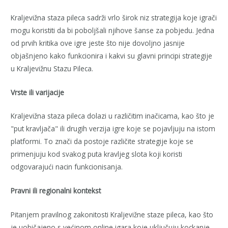
Kraljevižna staza pileca sadrži vrlo širok niz strategija koje igrači
mogu koristiti da bi poboljšali njihove šanse za pobjedu. Jedna
od prvih kritika ove igre jeste što nije dovoljno jasnije
objašnjeno kako funkcionira i kakvi su glavni principi strategije
u Kraljevižnu Stazu Pileca.
Vrste ili varijacije
Kraljevižna staza pileca dolazi u različitim inačicama, kao što je
"put kravljača" ili drugih verzija igre koje se pojavljuju na istom
platformi. To znači da postoje različite strategije koje se
primenjuju kod svakog puta kravljeg slota koji koristi
odgovarajući nacin funkcionisanja.
Pravni ili regionalni kontekst
Pitanjem pravilnog zakonitosti Kraljevižne staze pileca, kao što
je uobičajeno s većinom online igara koje uključuju kockanje