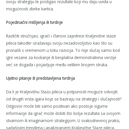
svoju strategiju te postigao rezultate koji mu daju uvida u
mogućnosti zbirke kartica.
Pojedinačni mišljenja ili tvrdnje
Različiti stručnjaci, igrači i članovi zajednice Kraljevižne staze
pileca također izražavaju svoju nezadovoljstvo kao što su
pronašli s vremenom u toku razvoja. To nije slučaj samo kod
igre vezane za kockanje ili besplatna demonstrativna verzije
već se događa i pojavljuje među velikim brojem struka.
Upitno pitanje ili predstavljena tvrdnja
Da li je Kraljevižnu Stazu pileca u potpunosti moguće odvojiti
od drugih vrsta igara koje se baziraju na strategiji i slučajnosti?
Odgovor može biti samo pozitivan ako postoje sigurne
informacije da igrač može dobiti što bolja rezultata sa svojom
stvarnom ili imaginarnom strategijom. U svakodnevnoj praksi,
sadašnjim trendima i analiziranjem Kraljevižne Staze pileca,