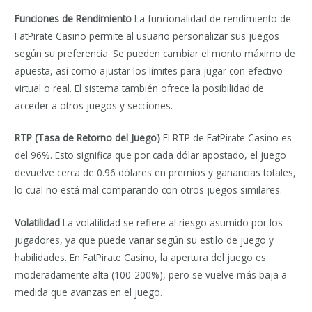
Funciones de Rendimiento
La funcionalidad de rendimiento de
FatPirate Casino permite al usuario personalizar sus juegos
según su preferencia. Se pueden cambiar el monto máximo de
apuesta, así como ajustar los límites para jugar con efectivo
virtual o real. El sistema también ofrece la posibilidad de
acceder a otros juegos y secciones.
RTP (Tasa de Retorno del Juego)
El RTP de FatPirate Casino es
del 96%. Esto significa que por cada dólar apostado, el juego
devuelve cerca de 0.96 dólares en premios y ganancias totales,
lo cual no está mal comparando con otros juegos similares.
Volatilidad
La volatilidad se refiere al riesgo asumido por los
jugadores, ya que puede variar según su estilo de juego y
habilidades. En FatPirate Casino, la apertura del juego es
moderadamente alta (100-200%), pero se vuelve más baja a
medida que avanzas en el juego.