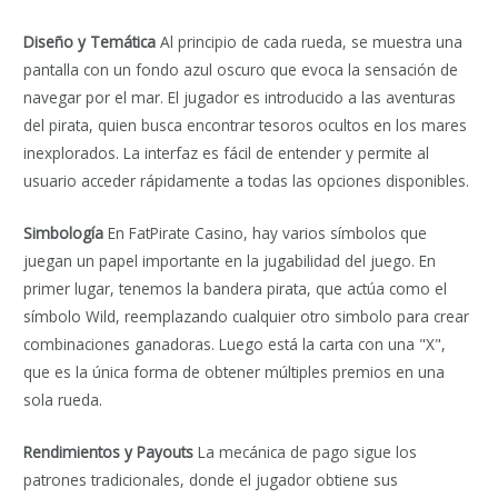
Diseño y Temática
Al principio de cada rueda, se muestra una
pantalla con un fondo azul oscuro que evoca la sensación de
navegar por el mar. El jugador es introducido a las aventuras
del pirata, quien busca encontrar tesoros ocultos en los mares
inexplorados. La interfaz es fácil de entender y permite al
usuario acceder rápidamente a todas las opciones disponibles.
Simbología
En FatPirate Casino, hay varios símbolos que
juegan un papel importante en la jugabilidad del juego. En
primer lugar, tenemos la bandera pirata, que actúa como el
símbolo Wild, reemplazando cualquier otro simbolo para crear
combinaciones ganadoras. Luego está la carta con una "X",
que es la única forma de obtener múltiples premios en una
sola rueda.
Rendimientos y Payouts
La mecánica de pago sigue los
patrones tradicionales, donde el jugador obtiene sus