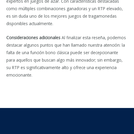
expertos en juegos de azar. Con características destacadas
como múltiples combinaciones ganadoras y un RTP elevado,
es sin duda uno de los mejores juegos de tragamonedas
disponibles actualmente.
Consideraciones adicionales
Al finalizar esta reseña, podemos
destacar algunos puntos que han llamado nuestra atención: la
falta de una función bono clásica puede ser decepcionante
para aquellos que buscan algo más innovador; sin embargo,
su RTP es significativamente alto y ofrece una experiencia
emocionante.
←
Article précédent
Article suivant
→