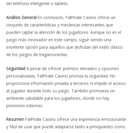
del teléfono inteligente o tableta.
Análisis General
En conclusión, FatPirate Casino ofrece un
conjunto de características y mecánicas interesantes que
pueden captar la atención de los jugadores. Aunque no es el
juego más innovador en este campo, sigue siendo una
excelente opción para aquellos que disfrutan del estilo clásico
de los juegos de tragamonedas.
Seguridad
A pesar de ofrecer premios elevados y opciones
personalizadas, FatPirate Casino prioriza la seguridad. No
proporciona información privada a terceros ni impide el acceso
al jugador durante todo su juego. También promueve un
ambiente saludable para los jugadores, donde no hay
presiones externas.
Resumen
FatPirate Casino ofrece una experiencia emocionante
y fácil de usar que puede adaptarse tanto a principiantes como