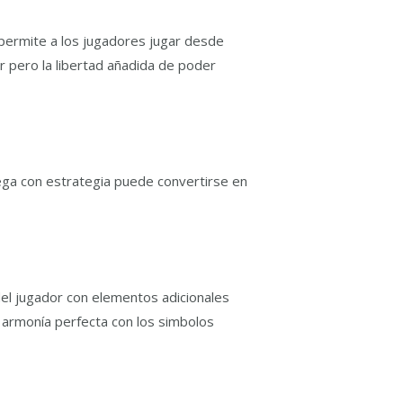
 permite a los jugadores jugar desde
r pero la libertad añadida de poder
uega con estrategia puede convertirse en
del jugador con elementos adicionales
n armonía perfecta con los simbolos