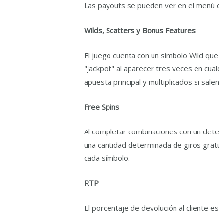
Las payouts se pueden ver en el menú d
Wilds, Scatters y Bonus Features
El juego cuenta con un símbolo Wild que
"Jackpot" al aparecer tres veces en cual
apuesta principal y multiplicados si sale
Free Spins
Al completar combinaciones con un dete
una cantidad determinada de giros gratu
cada símbolo.
RTP
El porcentaje de devolución al cliente 