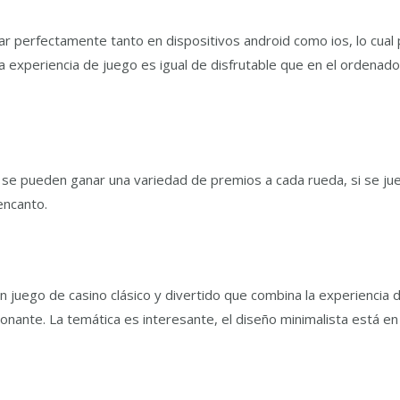
nar perfectamente tanto en dispositivos android como ios, lo cual
a experiencia de juego es igual de disfrutable que en el ordenado
e se pueden ganar una variedad de premios a cada rueda, si se j
encanto.
juego de casino clásico y divertido que combina la experiencia 
ionante. La temática es interesante, el diseño minimalista está e