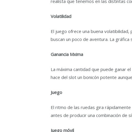
realista que tenemos en las distintas co
Volatilidad
El juego ofrece una buena volatibilida
buscan un poco de aventura. La gráfica s
Ganancia Mxima
La máxima cantidad que puede ganar el u
hace del slot un bonicón potente aunqu
Juego
El ritmo de las ruedas gira rápidament
antes de producir una combinación de s
Juego móvil