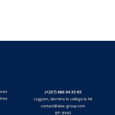
Article suivant
→
ices
(+237)
686 94 35 65
ières
Logpom, derrière le collège le Nil
contact@alae-group.com
BP: 8945