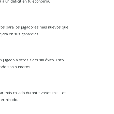
 a un déficit en tu economía.
ivos para los jugadores más nuevos que
ejará en sus ganancias.
jugado a otros slots sin éxito. Esto
 todo son números.
ar más callado durante varios minutos
terminado.