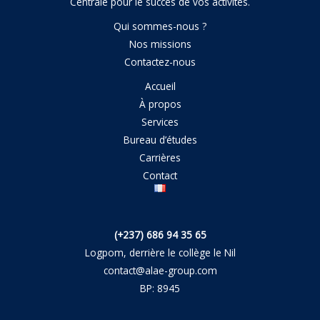
Centrale pour le succès de vos activités.
Qui sommes-nous ?
Nos missions
Contactez-nous
Accueil
À propos
Services
Bureau d’études
Carrières
Contact
(+237)
686 94 35 65
Logpom, derrière le collège le Nil
contact@alae-group.com
BP: 8945