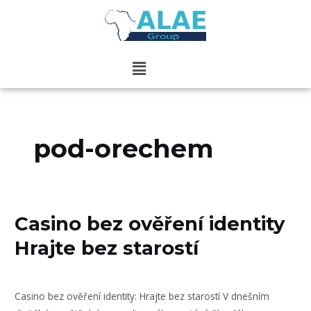
Aller
au
contenu
Menu
pod-orechem
Casino bez ověření identity
Casino
bez
Hrajte bez starostí
ověření
Laisser un commentaire
/
pod-orechem
/
jael
identity
Hrajte
Casino bez ověření identity: Hrajte bez starostí V dnešním
bez