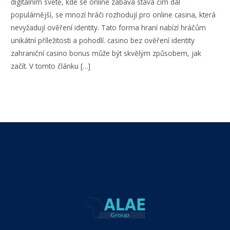
digitálním světě, kde se online zábava stává čím dál
starostí
populárnější, se mnozí hráči rozhodují pro online casina, která
nevyžadují ověření identity. Tato forma hraní nabízí hráčům
unikátní příležitosti a pohodlí. casino bez ověření identity
zahraniční casino bonus může být skvělým způsobem, jak
začít. V tomto článku […]
Lire la suite »